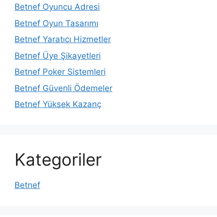
Betnef Oyuncu Adresi
Betnef Oyun Tasarımı
Betnef Yaratıcı Hizmetler
Betnef Üye Şikayetleri
Betnef Poker Sistemleri
Betnef Güvenli Ödemeler
Betnef Yüksek Kazanç
Kategoriler
Betnef