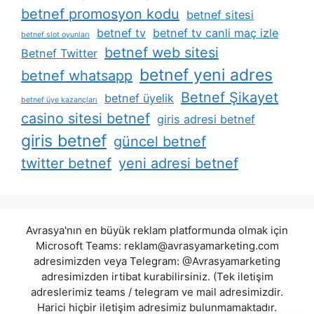
betnef promosyon kodu
betnef sitesi
betnef tv
betnef tv canli maç izle
betnef slot oyunları
betnef web sitesi
Betnef Twitter
betnef yeni adres
betnef whatsapp
Betnef Şikayet
betnef üyelik
betnef üye kazançları
casino sitesi betnef
giris adresi betnef
giris betnef
güncel betnef
twitter betnef
yeni adresi betnef
Avrasya'nın en büyük reklam platformunda olmak için
Microsoft Teams:
reklam@avrasyamarketing.com
adresimizden veya Telegram: @Avrasyamarketing
adresimizden irtibat kurabilirsiniz. (Tek iletişim
adreslerimiz teams / telegram ve mail adresimizdir.
Harici hiçbir iletişim adresimiz bulunmamaktadır.