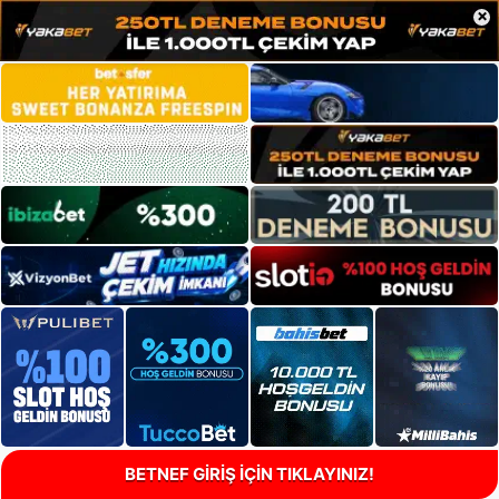
×
BETNEF GİRİŞ İÇİN TIKLAYINIZ!