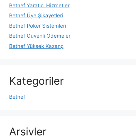
Betnef Yaratıcı Hizmetler
Betnef Üye Şikayetleri
Betnef Poker Sistemleri
Betnef Güvenli Ödemeler
Betnef Yüksek Kazanç
Kategoriler
Betnef
Arşivler