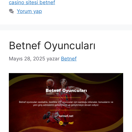
casino sitesi betnef
Yorum yap
Betnef Oyuncuları
Mayıs 28, 2025
yazar
Betnef