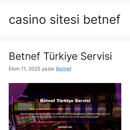
casino sitesi betnef
Betnef Türkiye Servisi
Ekim 11, 2025
yazar
Betnef