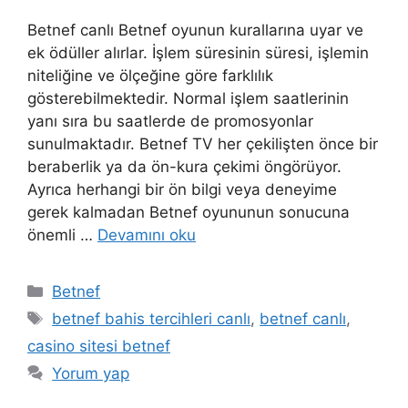
Betnef canlı Betnef oyunun kurallarına uyar ve
ek ödüller alırlar. İşlem süresinin süresi, işlemin
niteliğine ve ölçeğine göre farklılık
gösterebilmektedir. Normal işlem saatlerinin
yanı sıra bu saatlerde de promosyonlar
sunulmaktadır. Betnef TV her çekilişten önce bir
beraberlik ya da ön-kura çekimi öngörüyor.
Ayrıca herhangi bir ön bilgi veya deneyime
gerek kalmadan Betnef oyununun sonucuna
önemli …
Devamını oku
Kategoriler
Betnef
Etiketler
betnef bahis tercihleri canlı
,
betnef canlı
,
casino sitesi betnef
Yorum yap