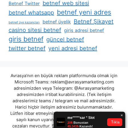
betnef web sitesi
Betnef Twitter
betnef yeni adres
betnef whatsapp
Betnef Şikayet
betnef üyelik
betnef üye kazançları
casino sitesi betnef
giris adresi betnef
giris betnef
güncel betnef
twitter betnef
yeni adresi betnef
Avrasya'nın en büyük reklam platformunda olmak için
Microsoft Teams:
reklam@avrasyamarketing.com
adresimizden veya Telegram: @Avrasyamarketing
adresimizden irtibat kurabilirsiniz. (Tek iletişim
adreslerimiz teams / telegram ve mail adresimizdir.
Harici hiçbir iletişim adresimiz bulunmamaktadır.
Lütfen itibar etmeyiniz.) Türkiye yasalarına göre 7258
sayılı kanun uyarınca yasa dışı bahis oynamanın
cezaları mevcuttur. Şu an bulunduğunuz site hiç bir