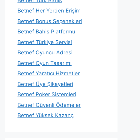
Betnef Türk Bahis
Betnef Her Yerden Erişim
Betnef Bonus Seçenekleri
Betnef Bahis Platformu
Betnef Türkiye Servisi
Betnef Oyuncu Adresi
Betnef Oyun Tasarımı
Betnef Yaratıcı Hizmetler
Betnef Üye Şikayetleri
Betnef Poker Sistemleri
Betnef Güvenli Ödemeler
Betnef Yüksek Kazanç