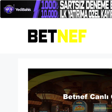
İçeriğe
atla