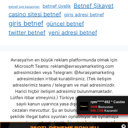
Betnef Şikayet
betnef üyelik
betnef üye kazançları
casino sitesi betnef
giris adresi betnef
giris betnef
güncel betnef
twitter betnef
yeni adresi betnef
Avrasya'nın en büyük reklam platformunda olmak için
Microsoft Teams:
reklam@avrasyamarketing.com
adresimizden veya Telegram: @Avrasyamarketing
adresimizden irtibat kurabilirsiniz. (Tek iletişim
adreslerimiz teams / telegram ve mail adresimizdir.
Harici hiçbir iletişim adresimiz bulunmamaktadır.
Lütfen itibar etmeyiniz.) Türkiye yasalarına göre 7258
sayılı kanun uyarınca yasa dışı bahis oynamanın
cezaları mevcuttur. Şu an bulunduğunuz site hiç bir
şekilde illegal bahis oyunları oynatmıyor ve oynamaya
aracı olmuyordur.
bahislife
|
husbet
|
girisnerobet
|
×