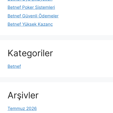
Betnef Poker Sistemleri
Betnef Güvenli Ödemeler
Betnef Yüksek Kazanç
Kategoriler
Betnef
Arşivler
Temmuz 2026