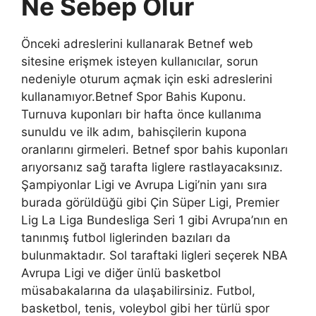
Ne Sebep Olur
Önceki adreslerini kullanarak Betnef web
sitesine erişmek isteyen kullanıcılar, sorun
nedeniyle oturum açmak için eski adreslerini
kullanamıyor.Betnef Spor Bahis Kuponu.
Turnuva kuponları bir hafta önce kullanıma
sunuldu ve ilk adım, bahisçilerin kupona
oranlarını girmeleri. Betnef spor bahis kuponları
arıyorsanız sağ tarafta liglere rastlayacaksınız.
Şampiyonlar Ligi ve Avrupa Ligi’nin yanı sıra
burada görüldüğü gibi Çin Süper Ligi, Premier
Lig La Liga Bundesliga Seri 1 gibi Avrupa’nın en
tanınmış futbol liglerinden bazıları da
bulunmaktadır. Sol taraftaki ligleri seçerek NBA
Avrupa Ligi ve diğer ünlü basketbol
müsabakalarına da ulaşabilirsiniz. Futbol, ​​
basketbol, ​​tenis, voleybol gibi her türlü spor