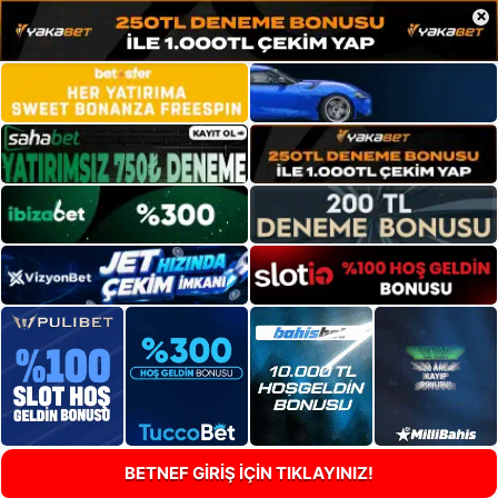
×
BETNEF GİRİŞ İÇİN TIKLAYINIZ!