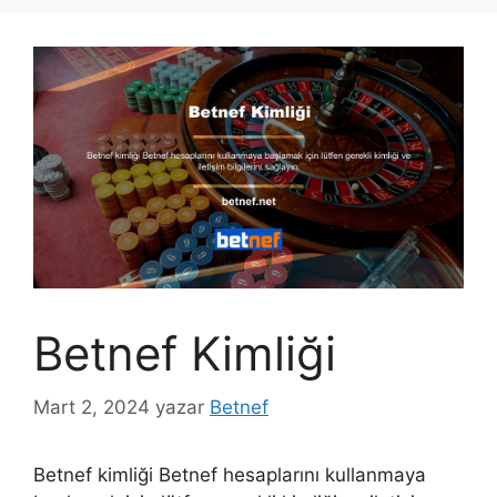
Betnef Kimliği
Mart 2, 2024
yazar
Betnef
Betnef kimliği Betnef hesaplarını kullanmaya