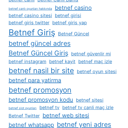
betnef casino
betnef canlı oyunları hakkında
betnef casino sitesi
betnef girisi
betnef giris twitter
betnef giris yap
Betnef Giriş
Betnef Güncel
betnef güncel adres
Betnef Güncel Giriş
betnef güvenlir mi
betnef instagram
betnef kayit
betnef maç izle
betnef nasil bir site
betnef oyun sitesi
betnef para yatirma
betnef promosyon
betnef promosyon kodu
betnef sitesi
betnef tv
betnef tv canli maç izle
betnef slot oyunları
betnef web sitesi
Betnef Twitter
betnef yeni adres
betnef whatsapp