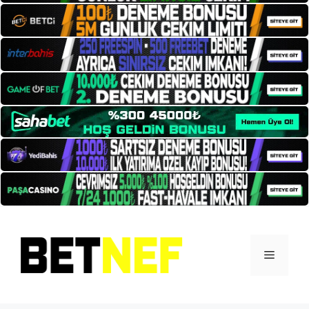
İçeriğe
atla
Menü