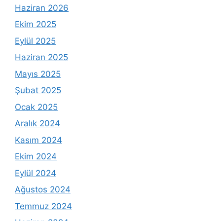
Haziran 2026
Ekim 2025
Eylül 2025
Haziran 2025
Mayıs 2025
Şubat 2025
Ocak 2025
Aralık 2024
Kasım 2024
Ekim 2024
Eylül 2024
Ağustos 2024
Temmuz 2024