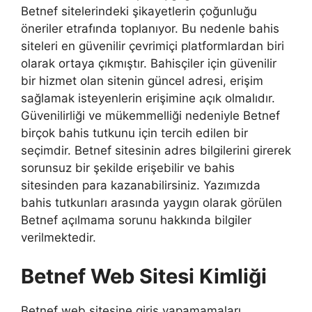
Betnef sitelerindeki şikayetlerin çoğunluğu
öneriler etrafında toplanıyor. Bu nedenle bahis
siteleri en güvenilir çevrimiçi platformlardan biri
olarak ortaya çıkmıştır. Bahisçiler için güvenilir
bir hizmet olan sitenin güncel adresi, erişim
sağlamak isteyenlerin erişimine açık olmalıdır.
Güvenilirliği ve mükemmelliği nedeniyle Betnef
birçok bahis tutkunu için tercih edilen bir
seçimdir. Betnef sitesinin adres bilgilerini girerek
sorunsuz bir şekilde erişebilir ve bahis
sitesinden para kazanabilirsiniz. Yazımızda
bahis tutkunları arasında yaygın olarak görülen
Betnef açılmama sorunu hakkında bilgiler
verilmektedir.
Betnef Web Sitesi Kimliği
Betnef web sitesine giriş yapamamaları