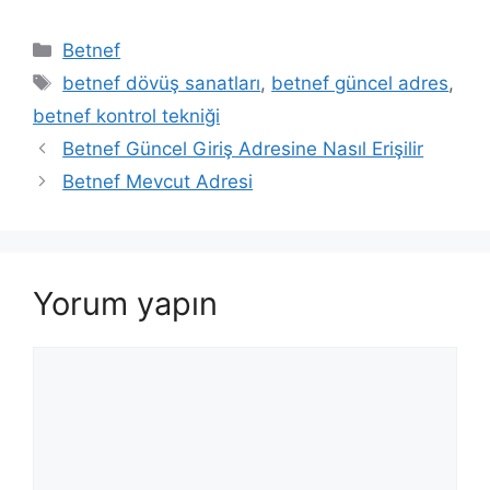
Kategoriler
Betnef
Etiketler
betnef dövüş sanatları
,
betnef güncel adres
,
betnef kontrol tekniği
Betnef Güncel Giriş Adresine Nasıl Erişilir
Betnef Mevcut Adresi
Yorum yapın
Yorum