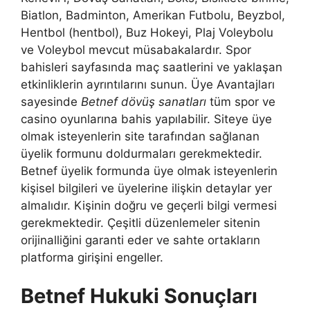
Biatlon, Badminton, Amerikan Futbolu, Beyzbol,
Hentbol (hentbol), Buz Hokeyi, Plaj Voleybolu
ve Voleybol mevcut müsabakalardır. Spor
bahisleri sayfasında maç saatlerini ve yaklaşan
etkinliklerin ayrıntılarını sunun. Üye Avantajları
sayesinde
Betnef dövüş sanatları
tüm spor ve
casino oyunlarına bahis yapılabilir. Siteye üye
olmak isteyenlerin site tarafından sağlanan
üyelik formunu doldurmaları gerekmektedir.
Betnef üyelik formunda üye olmak isteyenlerin
kişisel bilgileri ve üyelerine ilişkin detaylar yer
almalıdır. Kişinin doğru ve geçerli bilgi vermesi
gerekmektedir. Çeşitli düzenlemeler sitenin
orijinalliğini garanti eder ve sahte ortakların
platforma girişini engeller.
Betnef Hukuki Sonuçları