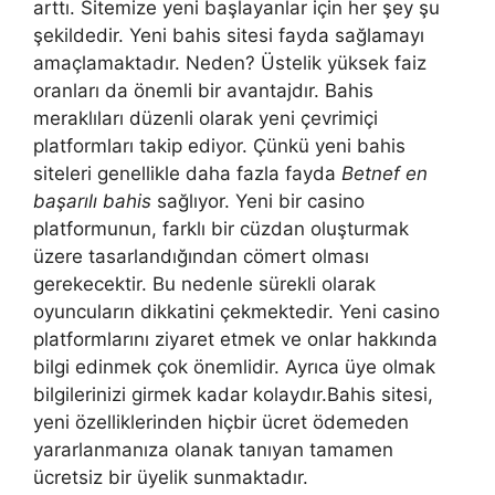
arttı. Sitemize yeni başlayanlar için her şey şu
şekildedir. Yeni bahis sitesi fayda sağlamayı
amaçlamaktadır. Neden? Üstelik yüksek faiz
oranları da önemli bir avantajdır. Bahis
meraklıları düzenli olarak yeni çevrimiçi
platformları takip ediyor. Çünkü yeni bahis
siteleri genellikle daha fazla fayda
Betnef en
başarılı bahis
sağlıyor. Yeni bir casino
platformunun, farklı bir cüzdan oluşturmak
üzere tasarlandığından cömert olması
gerekecektir. Bu nedenle sürekli olarak
oyuncuların dikkatini çekmektedir. Yeni casino
platformlarını ziyaret etmek ve onlar hakkında
bilgi edinmek çok önemlidir. Ayrıca üye olmak
bilgilerinizi girmek kadar kolaydır.Bahis sitesi,
yeni özelliklerinden hiçbir ücret ödemeden
yararlanmanıza olanak tanıyan tamamen
ücretsiz bir üyelik sunmaktadır.