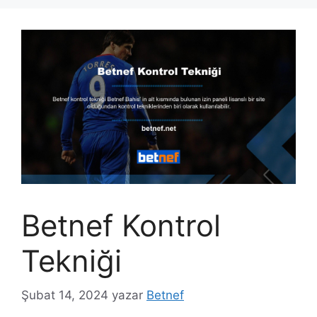
Betnef Kontrol
Tekniği
Şubat 14, 2024
yazar
Betnef