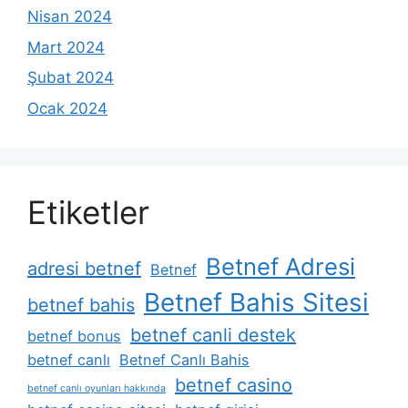
Nisan 2024
Mart 2024
Şubat 2024
Ocak 2024
Etiketler
Betnef Adresi
adresi betnef
Betnef
Betnef Bahis Sitesi
betnef bahis
betnef canli destek
betnef bonus
betnef canlı
Betnef Canlı Bahis
betnef casino
betnef canlı oyunları hakkında