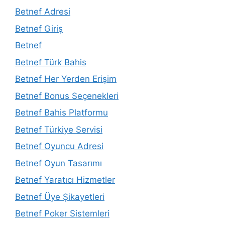
Betnef Adresi
Betnef Giriş
Betnef
Betnef Türk Bahis
Betnef Her Yerden Erişim
Betnef Bonus Seçenekleri
Betnef Bahis Platformu
Betnef Türkiye Servisi
Betnef Oyuncu Adresi
Betnef Oyun Tasarımı
Betnef Yaratıcı Hizmetler
Betnef Üye Şikayetleri
Betnef Poker Sistemleri