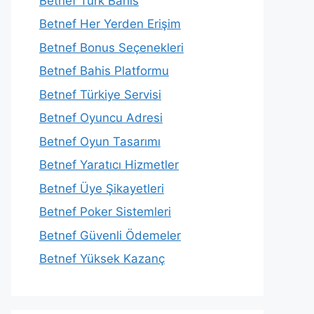
Betnef Türk Bahis
Betnef Her Yerden Erişim
Betnef Bonus Seçenekleri
Betnef Bahis Platformu
Betnef Türkiye Servisi
Betnef Oyuncu Adresi
Betnef Oyun Tasarımı
Betnef Yaratıcı Hizmetler
Betnef Üye Şikayetleri
Betnef Poker Sistemleri
Betnef Güvenli Ödemeler
Betnef Yüksek Kazanç