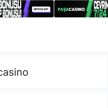
casino