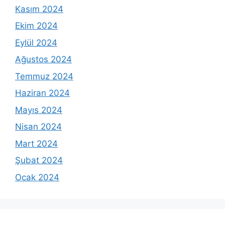
Kasım 2024
Ekim 2024
Eylül 2024
Ağustos 2024
Temmuz 2024
Haziran 2024
Mayıs 2024
Nisan 2024
Mart 2024
Şubat 2024
Ocak 2024