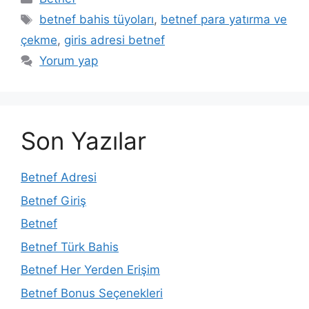
Etiketler
betnef bahis tüyoları
,
betnef para yatırma ve
çekme
,
giris adresi betnef
Yorum yap
Son Yazılar
Betnef Adresi
Betnef Giriş
Betnef
Betnef Türk Bahis
Betnef Her Yerden Erişim
Betnef Bonus Seçenekleri