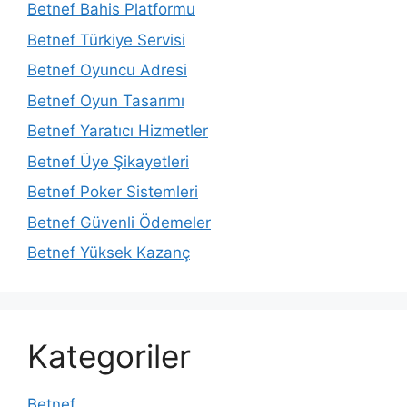
Betnef Bahis Platformu
Betnef Türkiye Servisi
Betnef Oyuncu Adresi
Betnef Oyun Tasarımı
Betnef Yaratıcı Hizmetler
Betnef Üye Şikayetleri
Betnef Poker Sistemleri
Betnef Güvenli Ödemeler
Betnef Yüksek Kazanç
Kategoriler
Betnef