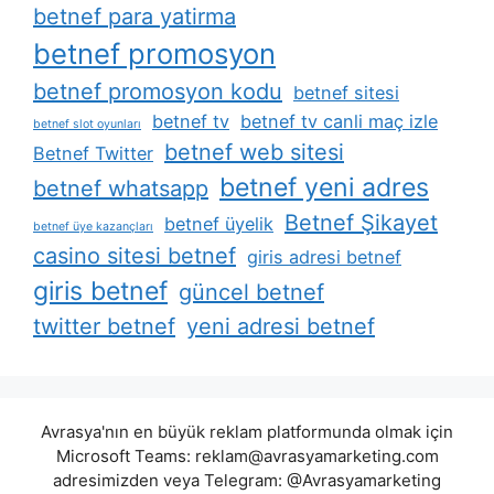
betnef para yatirma
betnef promosyon
betnef promosyon kodu
betnef sitesi
betnef tv
betnef tv canli maç izle
betnef slot oyunları
betnef web sitesi
Betnef Twitter
betnef yeni adres
betnef whatsapp
Betnef Şikayet
betnef üyelik
betnef üye kazançları
casino sitesi betnef
giris adresi betnef
giris betnef
güncel betnef
twitter betnef
yeni adresi betnef
Avrasya'nın en büyük reklam platformunda olmak için
Microsoft Teams:
reklam@avrasyamarketing.com
adresimizden veya Telegram: @Avrasyamarketing