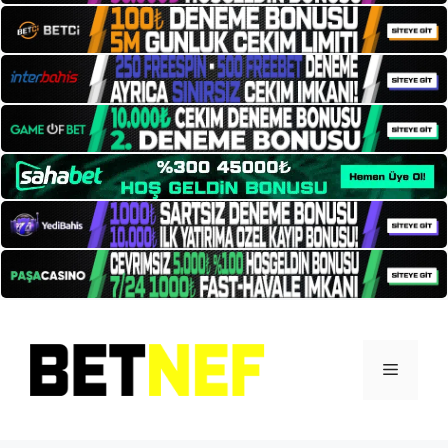
İçeriğe
atla
Menü