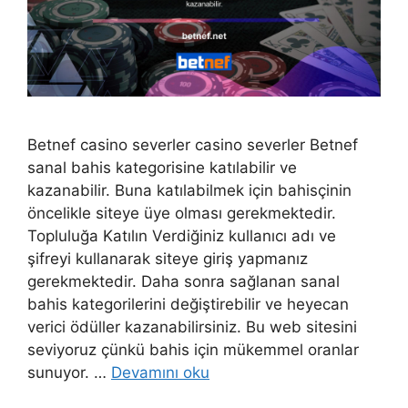
Betnef casino severler casino severler Betnef
sanal bahis kategorisine katılabilir ve
kazanabilir. Buna katılabilmek için bahisçinin
öncelikle siteye üye olması gerekmektedir.
Topluluğa Katılın Verdiğiniz kullanıcı adı ve
şifreyi kullanarak siteye giriş yapmanız
gerekmektedir. Daha sonra sağlanan sanal
bahis kategorilerini değiştirebilir ve heyecan
verici ödüller kazanabilirsiniz. Bu web sitesini
seviyoruz çünkü bahis için mükemmel oranlar
sunuyor. …
Devamını oku