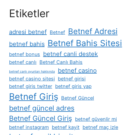
Etiketler
Betnef Adresi
adresi betnef
Betnef
Betnef Bahis Sitesi
betnef bahis
betnef canli destek
betnef bonus
betnef canlı
Betnef Canlı Bahis
betnef casino
betnef canlı oyunları hakkında
betnef casino sitesi
betnef girisi
betnef giris twitter
betnef giris yap
Betnef Giriş
Betnef Güncel
betnef güncel adres
Betnef Güncel Giriş
betnef güvenlir mi
betnef instagram
betnef kayit
betnef maç izle