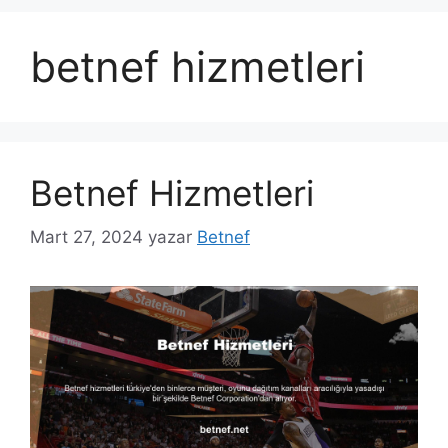
betnef hizmetleri
Betnef Hizmetleri
Mart 27, 2024
yazar
Betnef