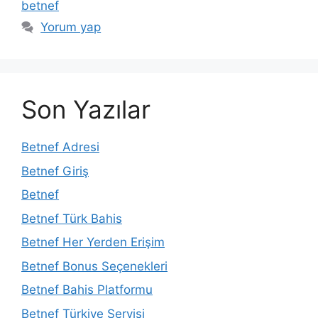
betnef
Yorum yap
Son Yazılar
Betnef Adresi
Betnef Giriş
Betnef
Betnef Türk Bahis
Betnef Her Yerden Erişim
Betnef Bonus Seçenekleri
Betnef Bahis Platformu
Betnef Türkiye Servisi