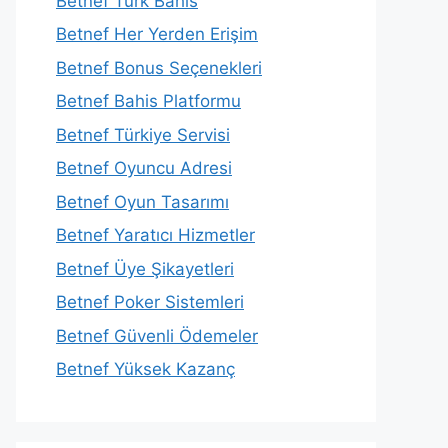
Betnef Türk Bahis
Betnef Her Yerden Erişim
Betnef Bonus Seçenekleri
Betnef Bahis Platformu
Betnef Türkiye Servisi
Betnef Oyuncu Adresi
Betnef Oyun Tasarımı
Betnef Yaratıcı Hizmetler
Betnef Üye Şikayetleri
Betnef Poker Sistemleri
Betnef Güvenli Ödemeler
Betnef Yüksek Kazanç