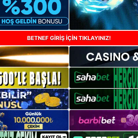
BETNEF GİRİŞ İÇİN TIKLAYINIZ!