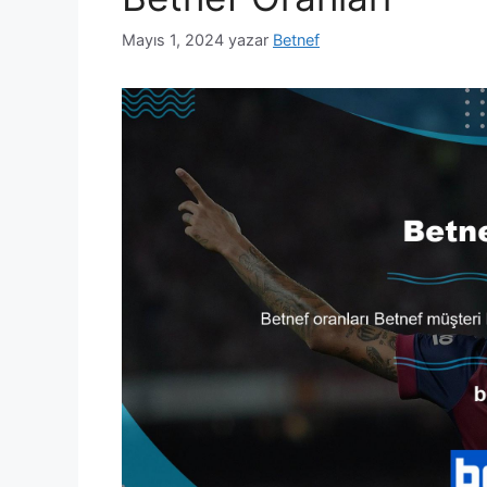
Mayıs 1, 2024
yazar
Betnef