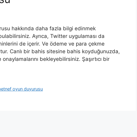
usu hakkında daha fazla bilgi edinmek
bulabilirsiniz. Ayrıca, Twitter uygulaması da
ahminlerini de içerir. Ve ödeme ve para çekme
ur. Canlı bir bahis sitesine bahis koyduğunuzda,
onaylamalarını bekleyebilirsiniz. Şaşırtıcı bir
betnef oyun duyurusu