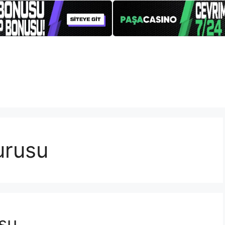
urusu
su