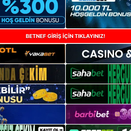
BETNEF GİRİŞ İÇİN TIKLAYINIZ!