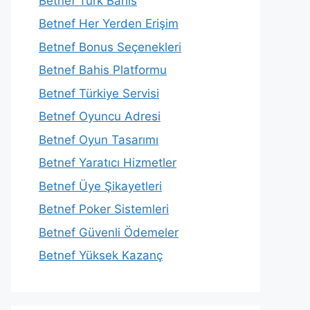
Betnef Türk Bahis
Betnef Her Yerden Erişim
Betnef Bonus Seçenekleri
Betnef Bahis Platformu
Betnef Türkiye Servisi
Betnef Oyuncu Adresi
Betnef Oyun Tasarımı
Betnef Yaratıcı Hizmetler
Betnef Üye Şikayetleri
Betnef Poker Sistemleri
Betnef Güvenli Ödemeler
Betnef Yüksek Kazanç