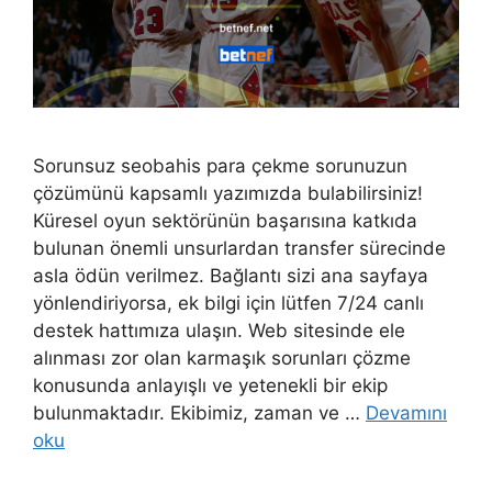
Sorunsuz seobahis para çekme sorunuzun
çözümünü kapsamlı yazımızda bulabilirsiniz!
Küresel oyun sektörünün başarısına katkıda
bulunan önemli unsurlardan transfer sürecinde
asla ödün verilmez. Bağlantı sizi ana sayfaya
yönlendiriyorsa, ek bilgi için lütfen 7/24 canlı
destek hattımıza ulaşın. Web sitesinde ele
alınması zor olan karmaşık sorunları çözme
konusunda anlayışlı ve yetenekli bir ekip
bulunmaktadır. Ekibimiz, zaman ve …
Devamını
oku