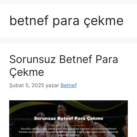
betnef para çekme
Sorunsuz Betnef Para
Çekme
Şubat 5, 2025
yazar
Betnef