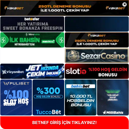
×
BETNEF GİRİŞ İÇİN TIKLAYINIZ!