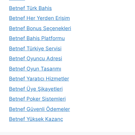
Betnef Türk Bahis
Betnef Her Yerden Erişim
Betnef Bonus Seçenekleri
Betnef Bahis Platformu
Betnef Türkiye Servisi
Betnef Oyuncu Adresi
Betnef Oyun Tasarımı
Betnef Yaratıcı Hizmetler
Betnef Üye Şikayetleri
Betnef Poker Sistemleri
Betnef Güvenli Ödemeler
Betnef Yüksek Kazanç