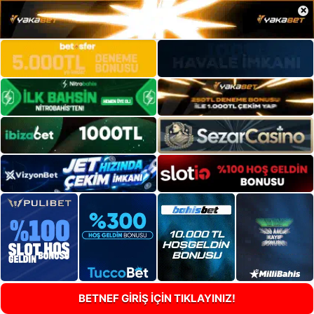
×
BETNEF GİRİŞ İÇİN TIKLAYINIZ!