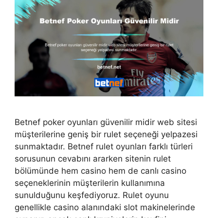
Betnef poker oyunları güvenilir midir web sitesi
müşterilerine geniş bir rulet seçeneği yelpazesi
sunmaktadır. Betnef rulet oyunları farklı türleri
sorusunun cevabını ararken sitenin rulet
bölümünde hem casino hem de canlı casino
seçeneklerinin müşterilerin kullanımına
sunulduğunu keşfediyoruz. Rulet oyunu
genellikle casino alanındaki slot makinelerinde