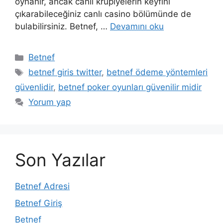
oynanır, ancak canlı krupiyelerin keyfini
çıkarabileceğiniz canlı casino bölümünde de
bulabilirsiniz. Betnef, …
Devamını oku
Kategoriler
Betnef
Etiketler
betnef giris twitter
,
betnef ödeme yöntemleri
güvenlidir
,
betnef poker oyunları güvenilir midir
Yorum yap
Son Yazılar
Betnef Adresi
Betnef Giriş
Betnef