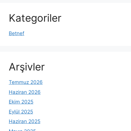
Kategoriler
Betnef
Arşivler
Temmuz 2026
Haziran 2026
Ekim 2025
Eylül 2025
Haziran 2025