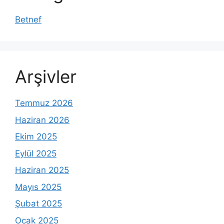
Betnef
Arşivler
Temmuz 2026
Haziran 2026
Ekim 2025
Eylül 2025
Haziran 2025
Mayıs 2025
Şubat 2025
Ocak 2025