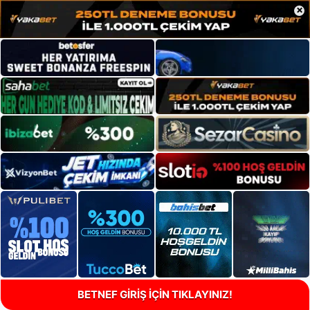
×
BETNEF GİRİŞ İÇİN TIKLAYINIZ!