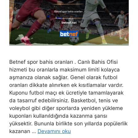
Betnef spor bahis oranları . Canlı Bahis Ofisi
hizmeti bu oranlarla maksimum limiti kolayca
aşmanıza olanak sağlar. Genel olarak futbol
oranları dikkate alınırken ek kısıtlamalar vardır.
Kuponu futbol maçı ek ücretiyle tamamlayarak
da tasarruf edebilirsiniz. Basketbol, ​​tenis ve
voleybol gibi diğer sporlarda yeniden yükleme
kuponları kullanıldığında kazanma şansı
yüksektir. Bununla birlikte son yıllarda popülerlik
kazanan …
Devamını oku