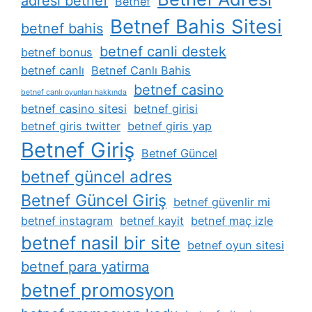
adresi betnef
Betnef
Betnef Bahis Sitesi
betnef bahis
betnef canli destek
betnef bonus
betnef canlı
Betnef Canlı Bahis
betnef casino
betnef canlı oyunları hakkında
betnef casino sitesi
betnef girisi
betnef giris twitter
betnef giris yap
Betnef Giriş
Betnef Güncel
betnef güncel adres
Betnef Güncel Giriş
betnef güvenlir mi
betnef instagram
betnef kayit
betnef maç izle
betnef nasil bir site
betnef oyun sitesi
betnef para yatirma
betnef promosyon