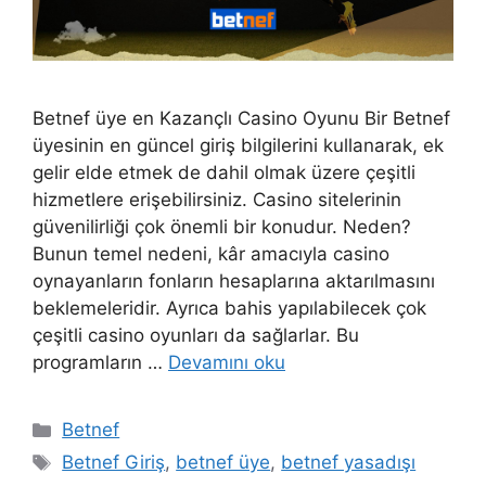
Betnef üye en Kazançlı Casino Oyunu Bir Betnef
üyesinin en güncel giriş bilgilerini kullanarak, ek
gelir elde etmek de dahil olmak üzere çeşitli
hizmetlere erişebilirsiniz. Casino sitelerinin
güvenilirliği çok önemli bir konudur. Neden?
Bunun temel nedeni, kâr amacıyla casino
oynayanların fonların hesaplarına aktarılmasını
beklemeleridir. Ayrıca bahis yapılabilecek çok
çeşitli casino oyunları da sağlarlar. Bu
programların …
Devamını oku
Kategoriler
Betnef
Etiketler
Betnef Giriş
,
betnef üye
,
betnef yasadışı