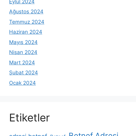
Eylül 2024
Ağustos 2024
Temmuz 2024
Haziran 2024
Mayıs 2024
Nisan 2024
Mart 2024
Şubat 2024
Ocak 2024
Etiketler
Betnef Adresi