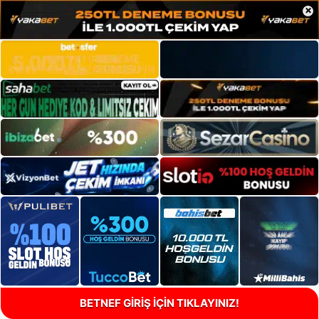
×
BETNEF GİRİŞ İÇİN TIKLAYINIZ!