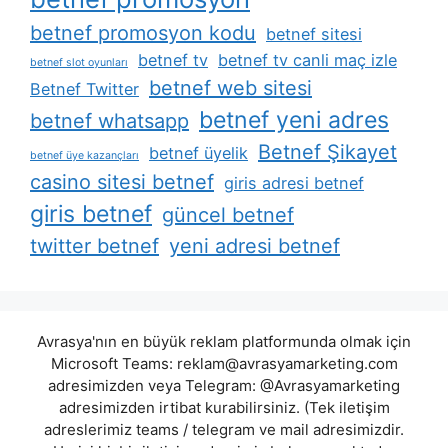
betnef promosyon kodu
betnef sitesi
betnef tv
betnef tv canli maç izle
betnef slot oyunları
betnef web sitesi
Betnef Twitter
betnef yeni adres
betnef whatsapp
Betnef Şikayet
betnef üyelik
betnef üye kazançları
casino sitesi betnef
giris adresi betnef
giris betnef
güncel betnef
twitter betnef
yeni adresi betnef
Avrasya'nın en büyük reklam platformunda olmak için
Microsoft Teams:
reklam@avrasyamarketing.com
adresimizden veya Telegram: @Avrasyamarketing
adresimizden irtibat kurabilirsiniz. (Tek iletişim
adreslerimiz teams / telegram ve mail adresimizdir.