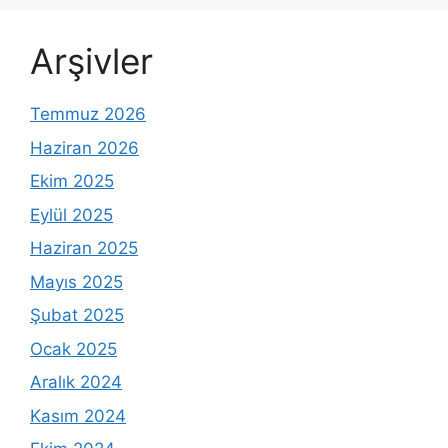
Arşivler
Temmuz 2026
Haziran 2026
Ekim 2025
Eylül 2025
Haziran 2025
Mayıs 2025
Şubat 2025
Ocak 2025
Aralık 2024
Kasım 2024