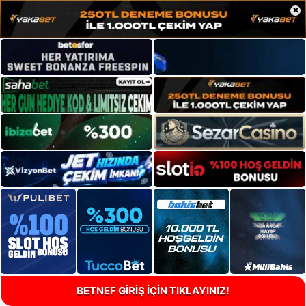
×
BETNEF GİRİŞ İÇİN TIKLAYINIZ!