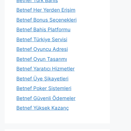
Betnef Türk Bahis
Betnef Her Yerden Erişim
Betnef Bonus Seçenekleri
Betnef Bahis Platformu
Betnef Türkiye Servisi
Betnef Oyuncu Adresi
Betnef Oyun Tasarımı
Betnef Yaratıcı Hizmetler
Betnef Üye Şikayetleri
Betnef Poker Sistemleri
Betnef Güvenli Ödemeler
Betnef Yüksek Kazanç