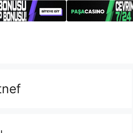
tnef
ı