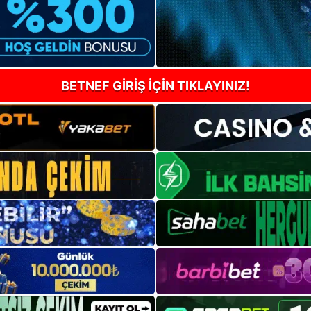
BETNEF GİRİŞ İÇİN TIKLAYINIZ!