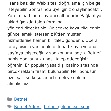
lisans bazlıdır. Web sitesi doğrulama için belge
isteyebilir. Sonrasında üyeliğiniz onaylanacaktır.
Yardım hattı ana sayfanın altındadır. Bağlantıya
tıkladığınızda talep formuna
yönlendirileceksiniz. Gelecekte kayıt bilgilerinizi
güncellemek isterseniz lütfen müşteri
hizmetlerine hemen bir talep gönderin. Opera
tarayıcısının yanındaki butona tıklayın ve ana
sayfaya erişeceğiniz son konumu seçin. Betnef
bahis bonusunuzu nasıl talep edeceğinizi
öğrenin. En popüler yasa dışı casino sitesinde
birçok reklam fırsatı bulunabilir. Her bonusun
özel şart ve koşullarını bilmeli ve önlem
almalısınız.
Kategoriler
Betnef
Etiketler
Betnef Adresi
,
betnef geleneksel spor