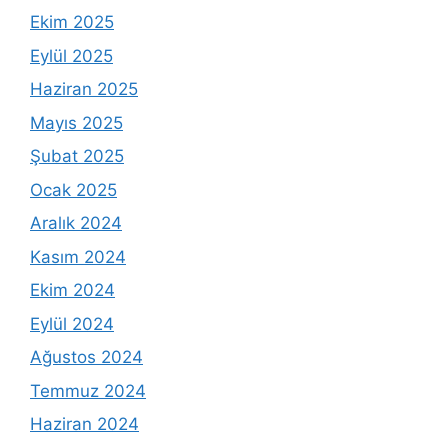
Ekim 2025
Eylül 2025
Haziran 2025
Mayıs 2025
Şubat 2025
Ocak 2025
Aralık 2024
Kasım 2024
Ekim 2024
Eylül 2024
Ağustos 2024
Temmuz 2024
Haziran 2024