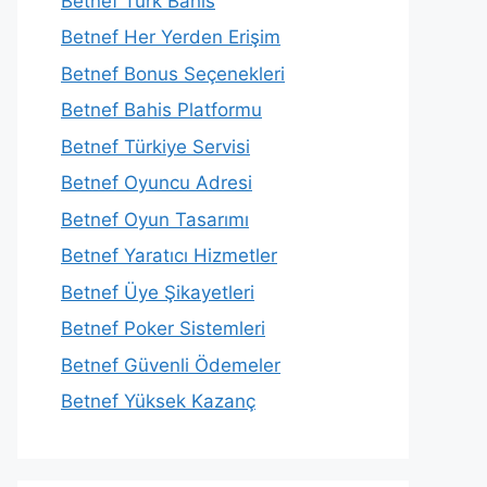
Betnef Türk Bahis
Betnef Her Yerden Erişim
Betnef Bonus Seçenekleri
Betnef Bahis Platformu
Betnef Türkiye Servisi
Betnef Oyuncu Adresi
Betnef Oyun Tasarımı
Betnef Yaratıcı Hizmetler
Betnef Üye Şikayetleri
Betnef Poker Sistemleri
Betnef Güvenli Ödemeler
Betnef Yüksek Kazanç