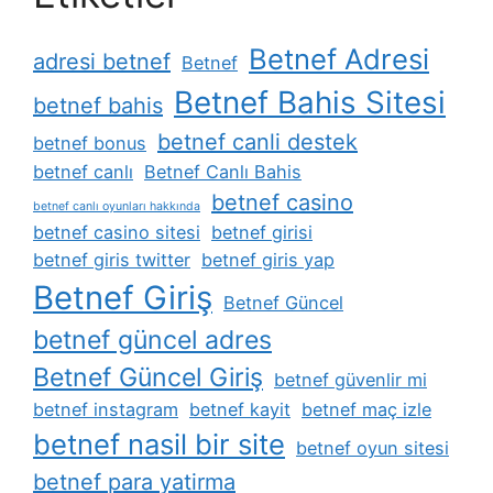
Betnef Adresi
adresi betnef
Betnef
Betnef Bahis Sitesi
betnef bahis
betnef canli destek
betnef bonus
betnef canlı
Betnef Canlı Bahis
betnef casino
betnef canlı oyunları hakkında
betnef casino sitesi
betnef girisi
betnef giris twitter
betnef giris yap
Betnef Giriş
Betnef Güncel
betnef güncel adres
Betnef Güncel Giriş
betnef güvenlir mi
betnef instagram
betnef kayit
betnef maç izle
betnef nasil bir site
betnef oyun sitesi
betnef para yatirma