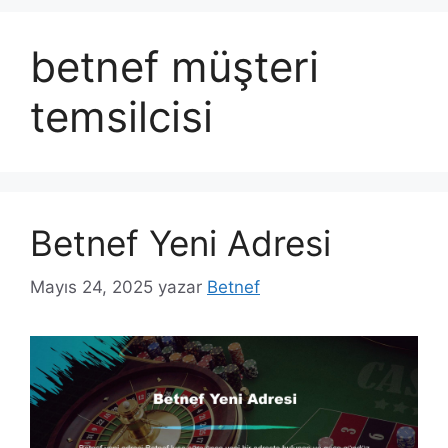
betnef müşteri
temsilcisi
Betnef Yeni Adresi
Mayıs 24, 2025
yazar
Betnef