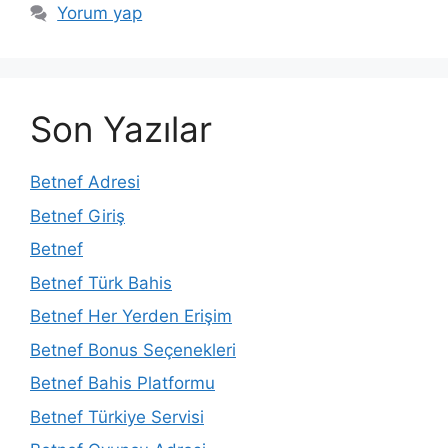
Yorum yap
Son Yazılar
Betnef Adresi
Betnef Giriş
Betnef
Betnef Türk Bahis
Betnef Her Yerden Erişim
Betnef Bonus Seçenekleri
Betnef Bahis Platformu
Betnef Türkiye Servisi