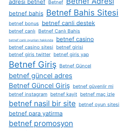
Betnef Adresi
adresi betnef
Betnef
Betnef Bahis Sitesi
betnef bahis
betnef canli destek
betnef bonus
betnef canlı
Betnef Canlı Bahis
betnef casino
betnef canlı oyunları hakkında
betnef casino sitesi
betnef girisi
betnef giris twitter
betnef giris yap
Betnef Giriş
Betnef Güncel
betnef güncel adres
Betnef Güncel Giriş
betnef güvenlir mi
betnef instagram
betnef kayit
betnef maç izle
betnef nasil bir site
betnef oyun sitesi
betnef para yatirma
betnef promosyon