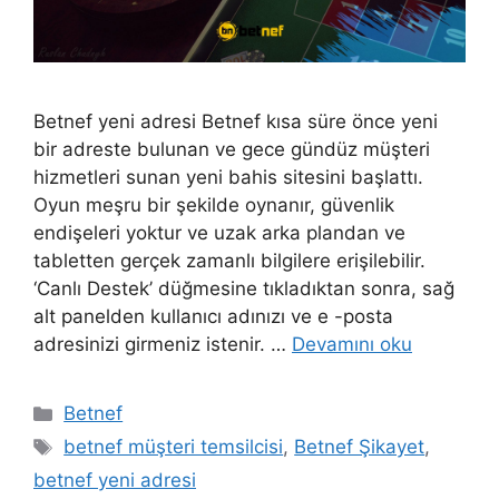
Betnef yeni adresi Betnef kısa süre önce yeni
bir adreste bulunan ve gece gündüz müşteri
hizmetleri sunan yeni bahis sitesini başlattı.
Oyun meşru bir şekilde oynanır, güvenlik
endişeleri yoktur ve uzak arka plandan ve
tabletten gerçek zamanlı bilgilere erişilebilir.
‘Canlı Destek’ düğmesine tıkladıktan sonra, sağ
alt panelden kullanıcı adınızı ve e -posta
adresinizi girmeniz istenir. …
Devamını oku
Kategoriler
Betnef
Etiketler
betnef müşteri temsilcisi
,
Betnef Şikayet
,
betnef yeni adresi