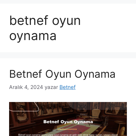
betnef oyun
oynama
Betnef Oyun Oynama
Aralık 4, 2024
yazar
Betnef