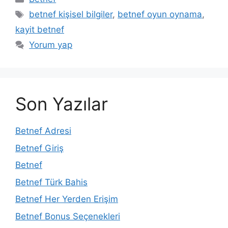
Etiketler
betnef kişisel bilgiler
,
betnef oyun oynama
,
kayit betnef
Yorum yap
Son Yazılar
Betnef Adresi
Betnef Giriş
Betnef
Betnef Türk Bahis
Betnef Her Yerden Erişim
Betnef Bonus Seçenekleri