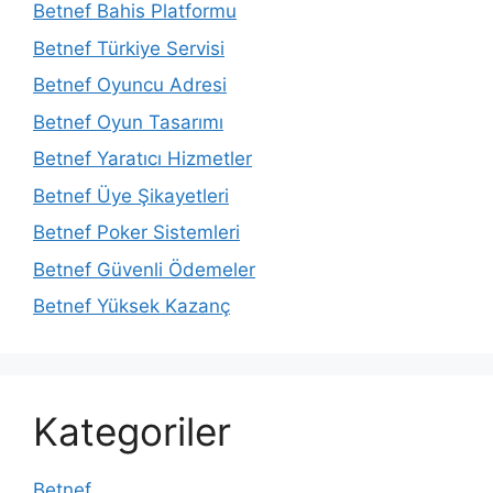
Betnef Bahis Platformu
Betnef Türkiye Servisi
Betnef Oyuncu Adresi
Betnef Oyun Tasarımı
Betnef Yaratıcı Hizmetler
Betnef Üye Şikayetleri
Betnef Poker Sistemleri
Betnef Güvenli Ödemeler
Betnef Yüksek Kazanç
Kategoriler
Betnef