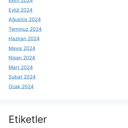
Ekim 2024
Eylül 2024
Ağustos 2024
Temmuz 2024
Haziran 2024
Mayıs 2024
Nisan 2024
Mart 2024
Şubat 2024
Ocak 2024
Etiketler