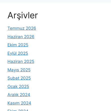
Arşivler
Temmuz 2026
Haziran 2026
Ekim 2025
Eylül 2025
Haziran 2025
Mayıs 2025
Şubat 2025
Ocak 2025
Aralık 2024
Kasım 2024