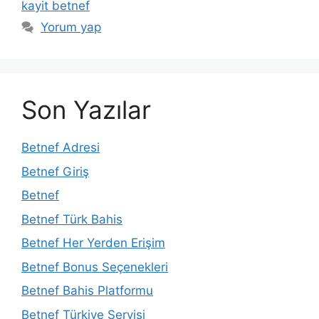
kayit betnef
Yorum yap
Son Yazılar
Betnef Adresi
Betnef Giriş
Betnef
Betnef Türk Bahis
Betnef Her Yerden Erişim
Betnef Bonus Seçenekleri
Betnef Bahis Platformu
Betnef Türkiye Servisi