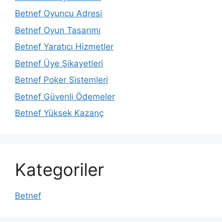
Betnef Oyuncu Adresi
Betnef Oyun Tasarımı
Betnef Yaratıcı Hizmetler
Betnef Üye Şikayetleri
Betnef Poker Sistemleri
Betnef Güvenli Ödemeler
Betnef Yüksek Kazanç
Kategoriler
Betnef