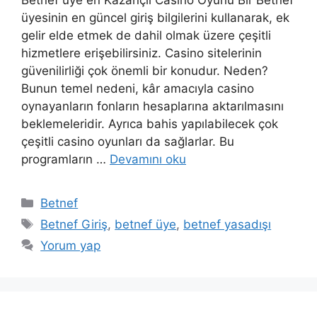
Betnef üye en Kazançlı Casino Oyunu Bir Betnef
üyesinin en güncel giriş bilgilerini kullanarak, ek
gelir elde etmek de dahil olmak üzere çeşitli
hizmetlere erişebilirsiniz. Casino sitelerinin
güvenilirliği çok önemli bir konudur. Neden?
Bunun temel nedeni, kâr amacıyla casino
oynayanların fonların hesaplarına aktarılmasını
beklemeleridir. Ayrıca bahis yapılabilecek çok
çeşitli casino oyunları da sağlarlar. Bu
programların …
Devamını oku
Kategoriler
Betnef
Etiketler
Betnef Giriş
,
betnef üye
,
betnef yasadışı
Yorum yap