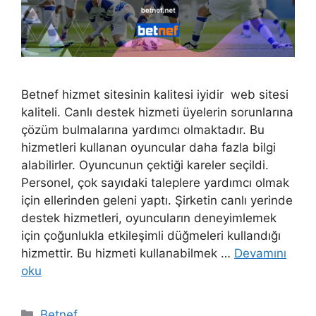
Betnef hizmet sitesinin kalitesi iyidir web sitesi
kaliteli. Canlı destek hizmeti üyelerin sorunlarına
çözüm bulmalarına yardımcı olmaktadır. Bu
hizmetleri kullanan oyuncular daha fazla bilgi
alabilirler. Oyuncunun çektiği kareler seçildi.
Personel, çok sayıdaki taleplere yardımcı olmak
için ellerinden geleni yaptı. Şirketin canlı yerinde
destek hizmetleri, oyuncuların deneyimlemek
için çoğunlukla etkileşimli düğmeleri kullandığı
hizmettir. Bu hizmeti kullanabilmek …
Devamını
oku
Kategoriler
Betnef