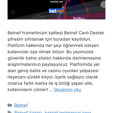
Betnef hizmetimizin kalitesi Betnef Canlı Destek
şifresini sıfırlamak için buradan kaydolun.
Platform hakkında her şeyi öğrenmek isteyen
kullanıcılar üye olmak istiyor. Bu yazımızda
güvenilir bahis siteleri hakkında derinlemesine
araştırmalarımızı paylaşıyoruz. Platformda yer
alan geniş bahis ve casino oyunları yelpazesi
heyecanı sürekli kılıyor. İçerik sağlayıcı olarak
onlarca farklı marka ile iş birliği yapan site,
kullanıcıların cömert …
Devamını oku
Kategoriler
Betnef
Etiketler
Betnef Adresi
,
betnef geleneksel spor