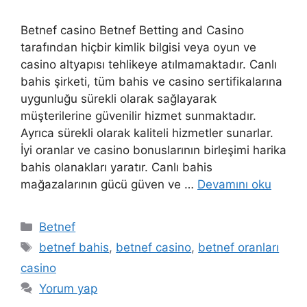
Betnef casino Betnef Betting and Casino
tarafından hiçbir kimlik bilgisi veya oyun ve
casino altyapısı tehlikeye atılmamaktadır. Canlı
bahis şirketi, tüm bahis ve casino sertifikalarına
uygunluğu sürekli olarak sağlayarak
müşterilerine güvenilir hizmet sunmaktadır.
Ayrıca sürekli olarak kaliteli hizmetler sunarlar.
İyi oranlar ve casino bonuslarının birleşimi harika
bahis olanakları yaratır. Canlı bahis
mağazalarının gücü güven ve …
Devamını oku
Kategoriler
Betnef
Etiketler
betnef bahis
,
betnef casino
,
betnef oranları
casino
Yorum yap