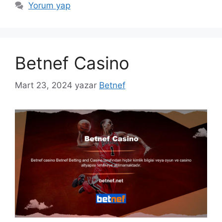
Yorum yap
Betnef Casino
Mart 23, 2024
yazar
Betnef