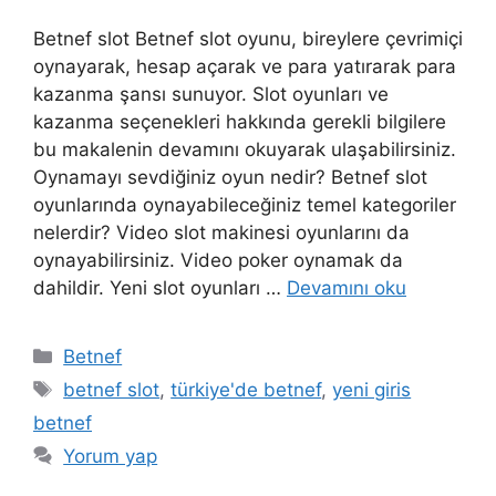
Betnef slot Betnef slot oyunu, bireylere çevrimiçi
oynayarak, hesap açarak ve para yatırarak para
kazanma şansı sunuyor. Slot oyunları ve
kazanma seçenekleri hakkında gerekli bilgilere
bu makalenin devamını okuyarak ulaşabilirsiniz.
Oynamayı sevdiğiniz oyun nedir? Betnef slot
oyunlarında oynayabileceğiniz temel kategoriler
nelerdir? Video slot makinesi oyunlarını da
oynayabilirsiniz. Video poker oynamak da
dahildir. Yeni slot oyunları …
Devamını oku
Kategoriler
Betnef
Etiketler
betnef slot
,
türkiye'de betnef
,
yeni giris
betnef
Yorum yap