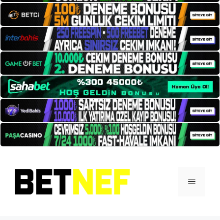
İçeriğe
atla
Menü