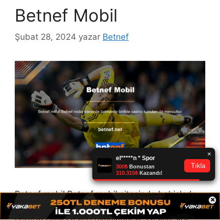
Betnef Mobil
Şubat 28, 2024
yazar
Betnef
Betnef mobil Betnef mobil sitesinde bahislerle
×
birlikte casino konuları da mevcuttur. Ayrıca
burada canlı casino oyunlarını ve casino slot