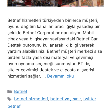
Betnef hizmetleri türkiye’den binlerce müşteri,
oyunu dağıtım kanalları aracılığıyla yasadışı bir
şekilde Betnef Corporation’dan alıyor. Mobil
cihaz veya bilgisayar sayfasındaki Betnef Canlı
Destek butonunu kullanarak iki bilgi vererek
yardım alabilirsiniz. Betnef müşteri merkezi size
birden fazla yasa dışı materyal ve çevrimiçi
oyun oynama seçeneği sunmuştur. BT dışı
siteler çevrimiçi destek ve e-posta alışverişi
hizmetleri sağlar. …
Devamını oku
Kategoriler
Betnef
Etiketler
betnef hizmetleri
,
betnef yaş sınır
,
twitter
betnef