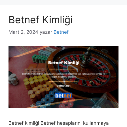
Betnef Kimliği
Mart 2, 2024
yazar
Betnef
Betnef kimliği Betnef hesaplarını kullanmaya