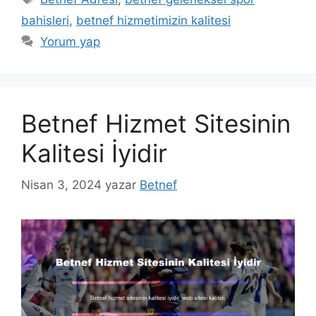
bahisleri
,
betnef hizmetimizin kalitesi
Yorum yap
Betnef Hizmet Sitesinin
Kalitesi İyidir
Nisan 3, 2024
yazar
Betnef